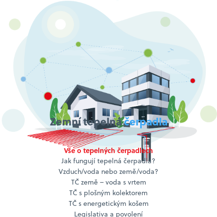
Zemní tepelná
čerpadla
Vše o tepelných čerpadlech
Jak fungují tepelná čerpadla?
Vzduch/voda nebo země/voda?
TČ země – voda s vrtem
TČ s plošným kolektorem
TČ s energetickým košem
Legislativa a povolení