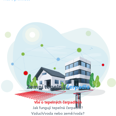
Zemní tepelná
čerpadla
Vše o tepelných čerpadlech
Jak fungují tepelná čerpadla?
Vzduch/voda nebo země/voda?