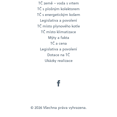
TČ země – voda s vrtem
TČ s plošným kolektorem
TČ s energetickým košem
Legislativa a povolení
TČ místo plynového kotle
TČ místo klimatizace
Mýty a fakta
TČ a cena
Legislativa a povolení
Dotace na TČ
Ukázky realizace
© 2026 Všechna práva vyhrazena.