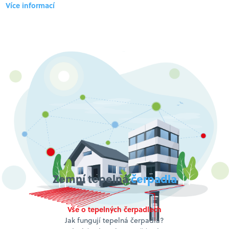
Více informací
Zemní tepelná
čerpadla
Vše o tepelných čerpadlech
Jak fungují tepelná čerpadla?