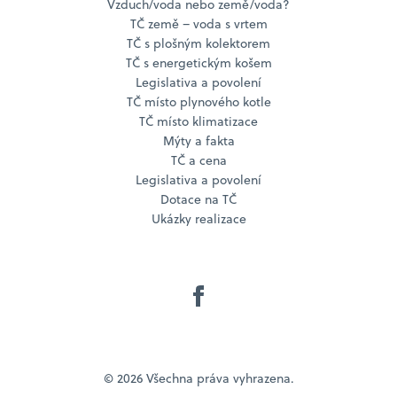
Vzduch/voda nebo země/voda?
TČ země – voda s vrtem
TČ s plošným kolektorem
TČ s energetickým košem
Legislativa a povolení
TČ místo plynového kotle
TČ místo klimatizace
Mýty a fakta
TČ a cena
Legislativa a povolení
Dotace na TČ
Ukázky realizace
© 2026 Všechna práva vyhrazena.