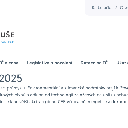
Kalkulačka
/
O w
TČ a cena
Legislativa a povolení
Dotace na TČ
Ukázk
2025
aci průmyslu. Environmentální a klimatické podmínky hrají klíčovo
níkových plynů a odklon od technologií založených na uhlíku nebud
jte se k největší akci v regionu CEE věnované energetice a dekarbo