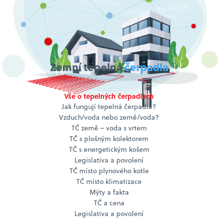
Zemní tepelná
čerpadla
Vše o tepelných čerpadlech
Jak fungují tepelná čerpadla?
Vzduch/voda nebo země/voda?
TČ země – voda s vrtem
TČ s plošným kolektorem
TČ s energetickým košem
Legislativa a povolení
TČ místo plynového kotle
TČ místo klimatizace
Mýty a fakta
TČ a cena
Legislativa a povolení