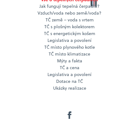
Jak fungují tepelná čerpadla?
Vzduch/voda nebo země/voda?
TČ země – voda s vrtem
TČ s plošným kolektorem
TČ s energetickým košem
Legislativa a povolení
TČ místo plynového kotle
TČ místo klimatizace
Mýty a fakta
TČ a cena
Legislativa a povolení
Dotace na TČ
Ukázky realizace