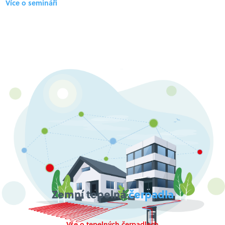
Více o semin
áři
Zemní tepelná
čerpadla
Vše o tepelných čerpadlech