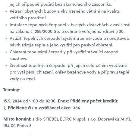
jejich případné použití bez akumulačního zásobníku.
Větrání obytných budov a vliv řízeného větrání na kvalitu
vnitřního prostředí.
Instalace tepelných čerpadel v hustých zástavbách v závislosti
na zákonu č. 258/2000 Sb. o ochraně veřejného zdraví § 30.
Využití tepelných čerpadel systému země-voda u novostaveb,
návrh zdroje tepla a jeho využití pro pasivní chlazení.
Chlazení tepelnými čerpadly při využití stávající otopné
soustavy.
Životnost tepelných čerpadel při jejich celoročním využívání
pro vytápění, chlazení, ohřev bazénové vody a přípravu teplé
vody na mytí.
Termíny:
15.5. 2024
Enex: Přidělený počet kreditů:
od 9:00 do 16:00,
2, Přidělené číslo vzdělávací akce: 386
Místo konání:
sídlo STIEBEL ELTRON spol. s r.o, Dopraváků 749/3,
184 00 Praha 8