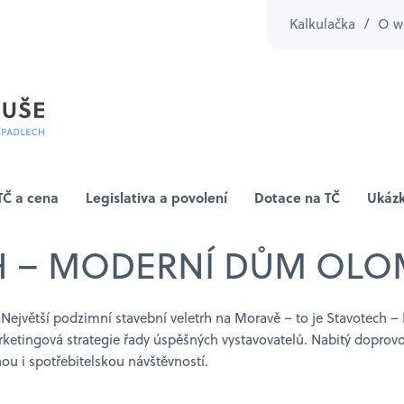
Kalkulačka
/
O w
TČ a cena
Legislativa a povolení
Dotace na TČ
Ukázk
CH – MODERNÍ DŮM OL
 Největší podzimní stavební veletrh na Moravě – to je Stavotech –
etingová strategie řady úspěšných vystavovatelů. Nabitý doprovod
nou i spotřebitelskou návštěvností.