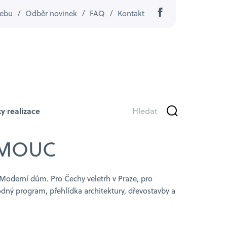
ebu
/
Odběr novinek
/
FAQ
/
Kontakt
y realizace
OMOUC
 Moderní dům. Pro Čechy veletrh v Praze, pro
ný program, přehlídka architektury, dřevostavby a