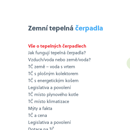
Zemní tepelná
čerpadla
Vše o tepelných čerpadlech
Jak fungují tepelná čerpadla?
Vzduch/voda nebo země/voda?
TČ země – voda s vrtem
TČ s plošným kolektorem
TČ s energetickým košem
Legislativa a povolení
TČ místo plynového kotle
TČ místo klimatizace
Mýty a fakta
TČ a cena
Legislativa a povolení
Dotace na TČ