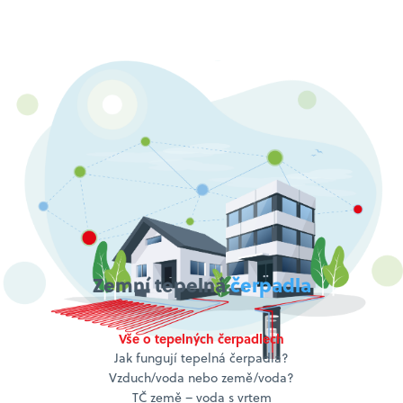
Zemní tepelná
čerpadla
Vše o tepelných čerpadlech
Jak fungují tepelná čerpadla?
Vzduch/voda nebo země/voda?
TČ země – voda s vrtem