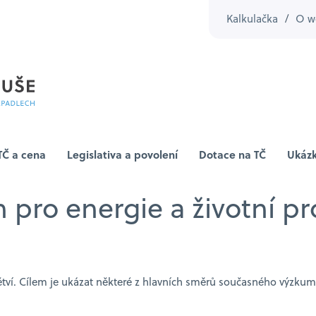
Kalkulačka
/
O w
TČ a cena
Legislativa a povolení
Dotace na TČ
Ukázk
h pro energie a životní 
tví. Cílem je ukázat některé z hlavních směrů současného výzkumu