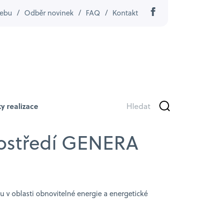
ebu
/
Odběr novinek
/
FAQ
/
Kontakt
y realizace
prostředí GENERA
 v oblasti obnovitelné energie a energetické