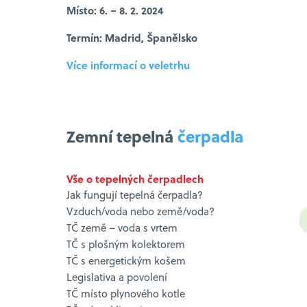
Místo: 6. – 8. 2. 2024
Termín: Madrid, Španělsko
Více informací o veletrh
u
Zemní tepelná
čerpadla
Vše o tepelných čerpadlech
Jak fungují tepelná čerpadla?
Vzduch/voda nebo země/voda?
TČ země – voda s vrtem
TČ s plošným kolektorem
TČ s energetickým košem
Legislativa a povolení
TČ místo plynového kotle