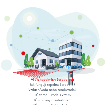
Zemní tepelná
čerpadla
Vše o tepelných čerpadlech
Jak fungují tepelná čerpadla?
Vzduch/voda nebo země/voda?
TČ země – voda s vrtem
TČ s plošným kolektorem