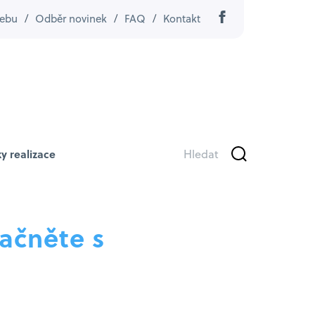
ebu
/
Odběr novinek
/
FAQ
/
Kontakt
y realizace
ačněte s