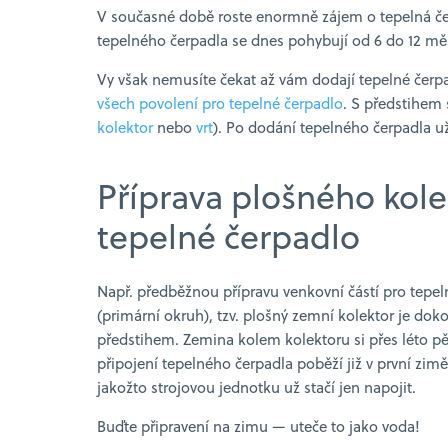
V současné době roste enormně zájem o tepelná č
tepelného čerpadla se dnes pohybují od 6 do 12 měs
Vy však nemusíte čekat až vám dodají tepelné čerp
všech povolení pro tepelné čerpadlo
. S předstihem 
kolektor
nebo
vrt
). Po dodání tepelného čerpadla už
Příprava plošného kole
tepelné čerpadlo
Např. předběžnou přípravu venkovní částí pro tepe
(primární okruh), tzv. plošný zemní kolektor je doko
předstihem. Zemina kolem kolektoru si přes léto p
připojení tepelného čerpadla poběží již v první zimě
jakožto strojovou jednotku už stačí jen napojit.
Buďte připravení na zimu — uteče to jako voda!