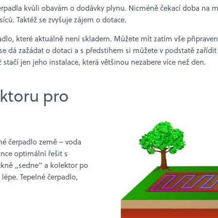
erpadla kvůli obavám o dodávky plynu. Nicméně čekací doba na 
íců. Taktéž se zvyšuje zájem o dotace.
adlo, které aktuálně není skladem. Můžete mít zatím vše připrave
se dá zažádat o dotaci a s předstihem si můžete v podstatě zařídit
 stačí jen jeho instalace, která většinou nezabere více než den.
ktoru pro
lné čerpadlo země – voda
nce optimální řešit s
ěkně „sedne“ a kolektor po
 lépe. Tepelné čerpadlo,