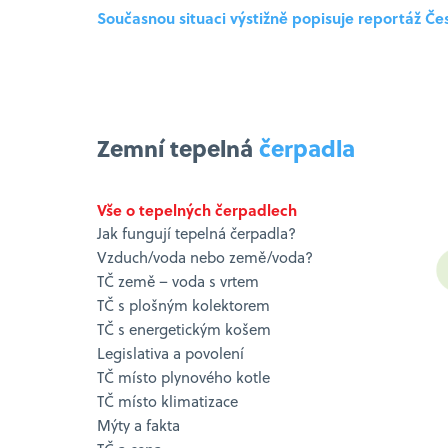
Současnou situaci výstižně popisuje reportáž Čes
Zemní tepelná
čerpadla
Vše o tepelných čerpadlech
Jak fungují tepelná čerpadla?
Vzduch/voda nebo země/voda?
TČ země – voda s vrtem
TČ s plošným kolektorem
TČ s energetickým košem
Legislativa a povolení
TČ místo plynového kotle
TČ místo klimatizace
Mýty a fakta