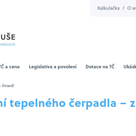
Kalkulačka
/
O w
TČ a cena
Legislativa a povolení
Dotace na TČ
Ukázk
 ihned!
í tepelného čerpadla – z