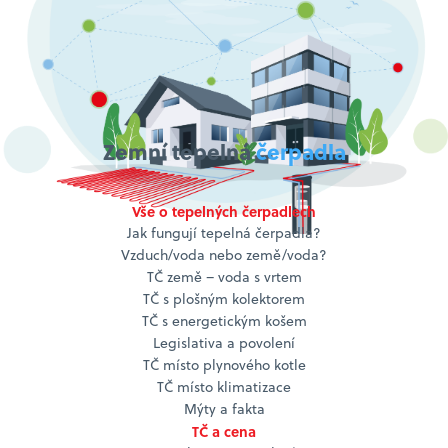
Zemní tepelná
čerpadla
Vše o tepelných čerpadlech
Jak fungují tepelná čerpadla?
Vzduch/voda nebo země/voda?
TČ země – voda s vrtem
TČ s plošným kolektorem
TČ s energetickým košem
Legislativa a povolení
TČ místo plynového kotle
TČ místo klimatizace
Mýty a fakta
TČ a cena