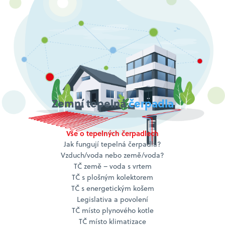
Zemní tepelná
čerpadla
Vše o tepelných čerpadlech
Jak fungují tepelná čerpadla?
Vzduch/voda nebo země/voda?
TČ země – voda s vrtem
TČ s plošným kolektorem
TČ s energetickým košem
Legislativa a povolení
TČ místo plynového kotle
TČ místo klimatizace